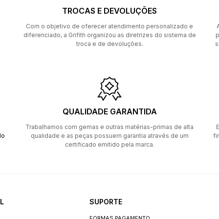
TROCAS E DEVOLUÇÕES
Com o objetivo de oferecer atendimento personalizado e
diferenciado, a Grifith organizou as diretrizes do sistema de
p
troca e de devoluções.
s
QUALIDADE GARANTIDA
Trabalhamos com gemas e outras matérias-primas de alta
E
do
qualidade e as peças possuem garantia através de um
fi
certificado emitido pela marca.
L
SUPORTE
FORMAS PAGAMENTO