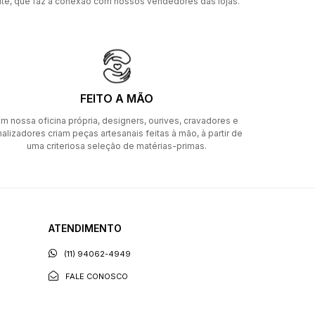
ite, que faz a conexão com nossos vendedores das lojas.
FEITO A MÃO
m nossa oficina própria, designers, ourives, cravadores e
nalizadores criam peças artesanais feitas à mão, à partir de
uma criteriosa seleção de matérias-primas.
ATENDIMENTO
(11) 94062-4949
FALE CONOSCO