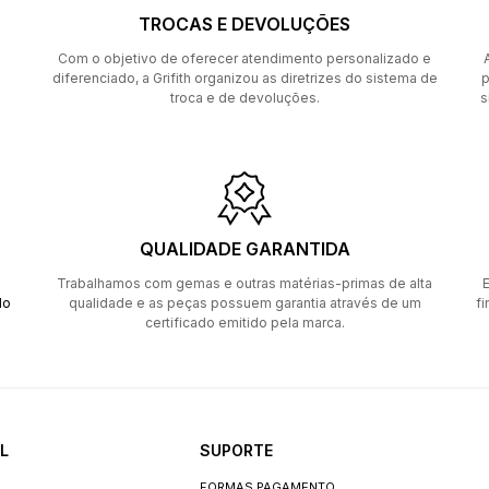
TROCAS E DEVOLUÇÕES
Com o objetivo de oferecer atendimento personalizado e
diferenciado, a Grifith organizou as diretrizes do sistema de
p
troca e de devoluções.
s
QUALIDADE GARANTIDA
Trabalhamos com gemas e outras matérias-primas de alta
E
do
qualidade e as peças possuem garantia através de um
fi
certificado emitido pela marca.
L
SUPORTE
FORMAS PAGAMENTO