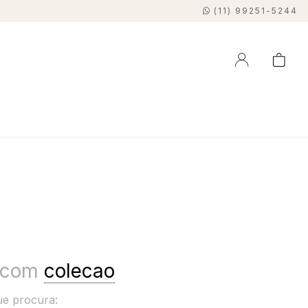
(11) 99251-5244
o com
colecao
ue procura: