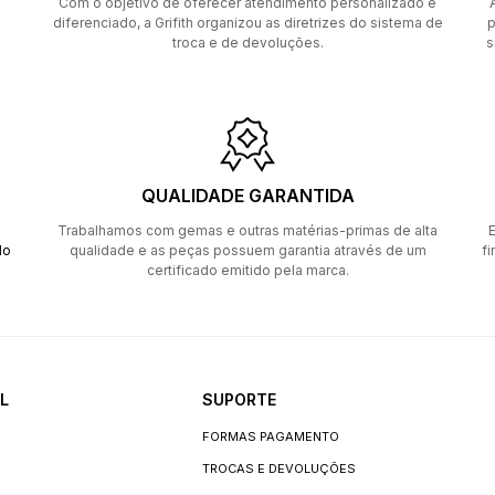
Com o objetivo de oferecer atendimento personalizado e
diferenciado, a Grifith organizou as diretrizes do sistema de
p
troca e de devoluções.
s
QUALIDADE GARANTIDA
Trabalhamos com gemas e outras matérias-primas de alta
E
do
qualidade e as peças possuem garantia através de um
fi
certificado emitido pela marca.
L
SUPORTE
FORMAS PAGAMENTO
TROCAS E DEVOLUÇÕES