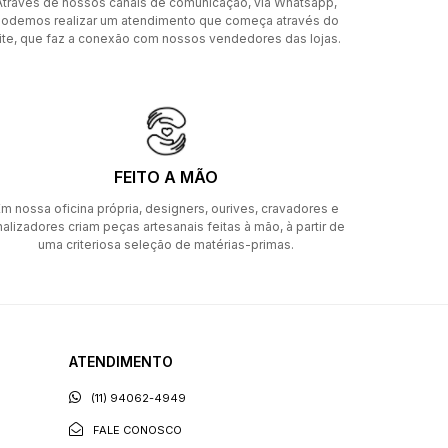
Através de nossos canais de comunicação, via Whatsapp,
odemos realizar um atendimento que começa através do
ite, que faz a conexão com nossos vendedores das lojas.
FEITO A MÃO
m nossa oficina própria, designers, ourives, cravadores e
nalizadores criam peças artesanais feitas à mão, à partir de
uma criteriosa seleção de matérias-primas.
ATENDIMENTO
(11) 94062-4949
FALE CONOSCO