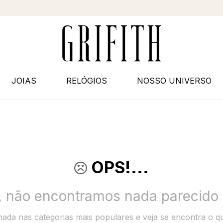
JOIAS
RELÓGIOS
NOSSO UNIVERSO
OPS!...
e, não encontramos nada parecid
ada nas categorias mais populares e veja se encontra o q